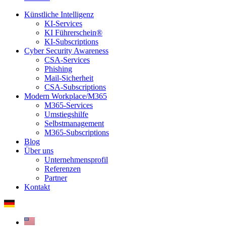
Künstliche Intelligenz
KI-Services
KI Führerschein®
KI-Subscriptions
Cyber Security Awareness
CSA-Services
Phishing
Mail-Sicherheit
CSA-Subscriptions
Modern Workplace/M365
M365-Services
Umstiegshilfe
Selbstmanagement
M365-Subscriptions
Blog
Über uns
Unternehmensprofil
Referenzen
Partner
Kontakt