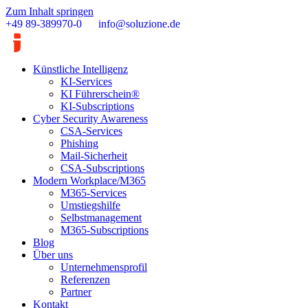
Zum Inhalt springen
+49 89-389970-0
info@soluzione.de
Künstliche Intelligenz
KI-Services
KI Führerschein®
KI-Subscriptions
Cyber Security Awareness
CSA-Services
Phishing
Mail-Sicherheit
CSA-Subscriptions
Modern Workplace/M365
M365-Services
Umstiegshilfe
Selbstmanagement
M365-Subscriptions
Blog
Über uns
Unternehmensprofil
Referenzen
Partner
Kontakt