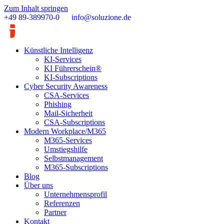
Zum Inhalt springen
+49 89-389970-0
info@soluzione.de
Künstliche Intelligenz
KI-Services
KI Führerschein®
KI-Subscriptions
Cyber Security Awareness
CSA-Services
Phishing
Mail-Sicherheit
CSA-Subscriptions
Modern Workplace/M365
M365-Services
Umstiegshilfe
Selbstmanagement
M365-Subscriptions
Blog
Über uns
Unternehmensprofil
Referenzen
Partner
Kontakt