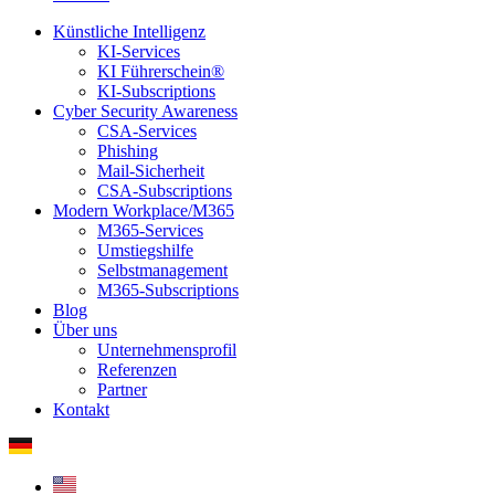
Künstliche Intelligenz
KI-Services
KI Führerschein®
KI-Subscriptions
Cyber Security Awareness
CSA-Services
Phishing
Mail-Sicherheit
CSA-Subscriptions
Modern Workplace/M365
M365-Services
Umstiegshilfe
Selbstmanagement
M365-Subscriptions
Blog
Über uns
Unternehmensprofil
Referenzen
Partner
Kontakt