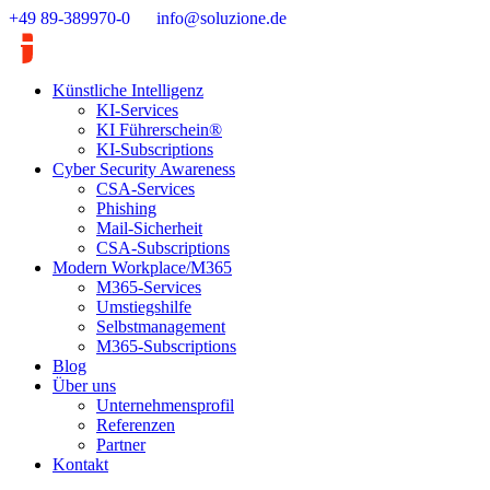
Zum
+49 89-389970-0
info@soluzione.de
Inhalt
springen
Künstliche Intelligenz
KI-Services
KI Führerschein®
KI-Subscriptions
Cyber Security Awareness
CSA-Services
Phishing
Mail-Sicherheit
CSA-Subscriptions
Modern Workplace/M365
M365-Services
Umstiegshilfe
Selbstmanagement
M365-Subscriptions
Blog
Über uns
Unternehmensprofil
Referenzen
Partner
Kontakt