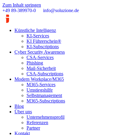
Zum Inhalt springen
+49 89-389970-0
info@soluzione.de
Künstliche Intelligenz
KI-Services
KI Führerschein®
KI-Subscriptions
Cyber Security Awareness
CSA-Services
Phishing
Mail-Sicherheit
CSA-Subscriptions
Modern Workplace/M365
M365-Services
Umstiegshilfe
Selbstmanagement
M365-Subscriptions
Blog
Über uns
Unternehmensprofil
Referenzen
Partner
Kontakt