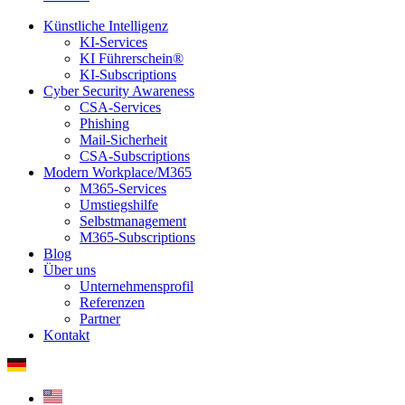
Künstliche Intelligenz
KI-Services
KI Führerschein®
KI-Subscriptions
Cyber Security Awareness
CSA-Services
Phishing
Mail-Sicherheit
CSA-Subscriptions
Modern Workplace/M365
M365-Services
Umstiegshilfe
Selbstmanagement
M365-Subscriptions
Blog
Über uns
Unternehmensprofil
Referenzen
Partner
Kontakt