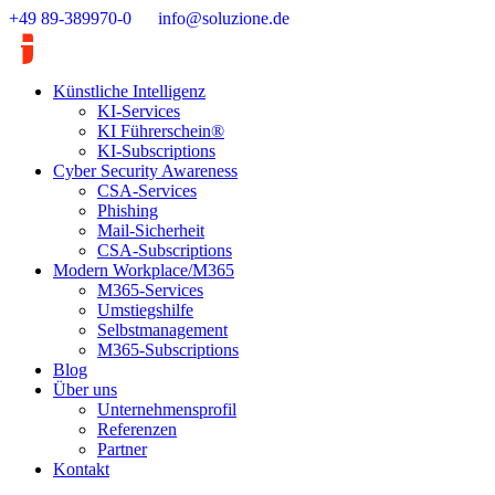
Zum
+49 89-389970-0
info@soluzione.de
Inhalt
springen
Künstliche Intelligenz
KI-Services
KI Führerschein®
KI-Subscriptions
Cyber Security Awareness
CSA-Services
Phishing
Mail-Sicherheit
CSA-Subscriptions
Modern Workplace/M365
M365-Services
Umstiegshilfe
Selbstmanagement
M365-Subscriptions
Blog
Über uns
Unternehmensprofil
Referenzen
Partner
Kontakt