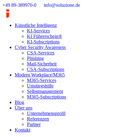
Zum
+49 89-389970-0
info@soluzione.de
Inhalt
springen
Künstliche Intelligenz
KI-Services
KI Führerschein®
KI-Subscriptions
Cyber Security Awareness
CSA-Services
Phishing
Mail-Sicherheit
CSA-Subscriptions
Modern Workplace/M365
M365-Services
Umstiegshilfe
Selbstmanagement
M365-Subscriptions
Blog
Über uns
Unternehmensprofil
Referenzen
Partner
Kontakt