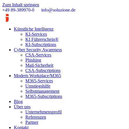
Zum Inhalt springen
+49 89-389970-0
info@soluzione.de
Künstliche Intelligenz
KI-Services
KI Führerschein®
KI-Subscriptions
Cyber Security Awareness
CSA-Services
Phishing
Mail-Sicherheit
CSA-Subscriptions
Modern Workplace/M365
M365-Services
Umstiegshilfe
Selbstmanagement
M365-Subscriptions
Blog
Über uns
Unternehmensprofil
Referenzen
Partner
Kontakt