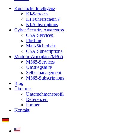
Künstliche Intelligenz
KI-Services
KI Führerschein®
KI-Subscriptions
Cyber Security Awareness
CSA-Services
Phishing
Mail-Sicherheit
CSA-Subscriptions
Modern Workplace/M365
M365-Services
Umstiegshilfe
Selbstmanagement
M365-Subscriptions
Blog
Über uns
Unternehmensprofil
Referenzen
Partner
Kontakt